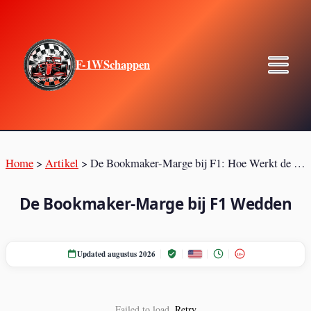
F-1WSchappen
Home
>
Artikel
>
De Bookmaker-Marge bij F1: Hoe Werkt de Overround?
De Bookmaker-Marge bij F1 Wedden
Updated augustus 2026
18+
Failed to load.
Retry