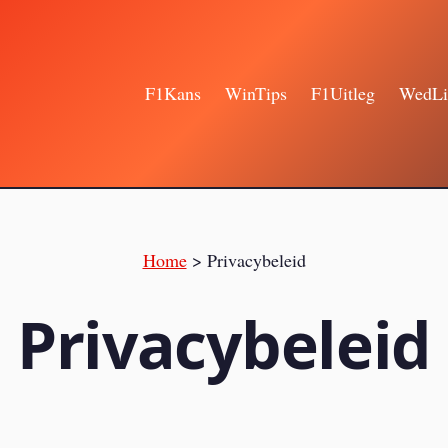
F1Kans
WinTips
F1Uitleg
WedLi
Home
>
Privacybeleid
Privacybeleid