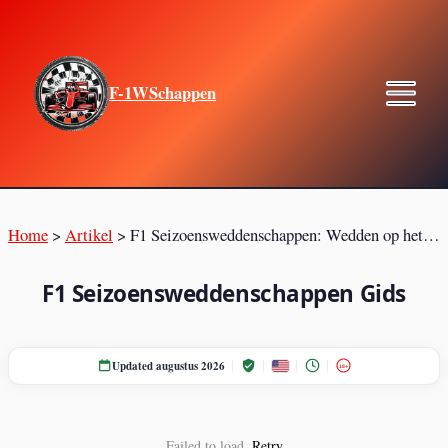
F-1WSchappen
Home
>
Artikel
>
F1 Seizoensweddenschappen: Wedden op het Wereldkampioenschap
F1 Seizoensweddenschappen Gids
Updated augustus 2026
18+
Failed to load.
Retry