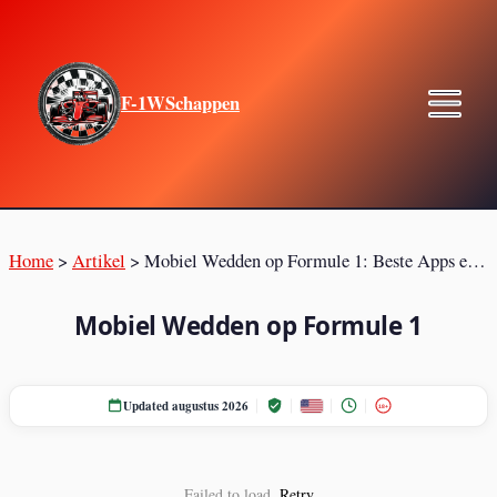
F-1WSchappen
Home
>
Artikel
>
Mobiel Wedden op Formule 1: Beste Apps en Tips
Mobiel Wedden op Formule 1
Updated augustus 2026
18+
Failed to load.
Retry